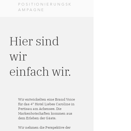
POSITIONIERUNGSK
AMPAGNE
Hier sind
wir
einfach wir.
Wir entwickelten eine Brand Voice
für das 4* Hotel Liebes Caroline in
Pertisau am Achensee. Die
Markenbotschaften kommen aus
dem Erleben der Gäste.
Wir nehmen die Perspektive der